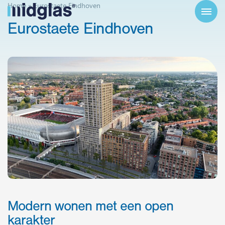
Home
»
Eurostaete Eindhoven
Eurostaete
Eindhoven
Modern wonen met een open
karakter