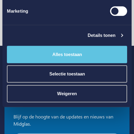
Marketing
Meld je glasschade online
en volg de status
Details tonen
via track & trace
Alles toestaan
Schade melden
Selectie toestaan
Weigeren
Schrijf je in voor glas updates
Blijf op de hoogte van de updates en nieuws van
Midglas.