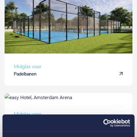
Midglas voor
Padelbanen
Midglas voor
easyHotel Nederland