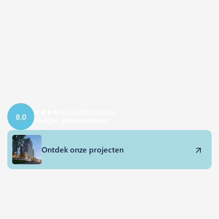
4 Google reviews
8.0
Midglas glasverzekeraar
Ontdek onze projecten
Midglas is een full service
dienstverlener met glas in de kern van