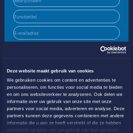
Functietitel
E-
mailadres
(Vereist)
Met de inschrijving ga je akkoord met het
privacybeleid
.
Deze website maakt gebruik van cookies
We gebruiken cookies om content en advertenties te
personaliseren, om functies voor social media te bieden
en om ons websiteverkeer te analyseren. Ook delen we
informatie over uw gebruik van onze site met onze
partners voor social media, adverteren en analyse. Deze
partners kunnen deze gegevens combineren met andere
Contact
informatie die u aan ze heeft verstrekt of die ze hebben
verzameld op basis van uw gebruik van hun services.