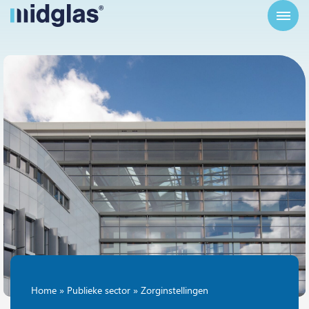
Home
»
Publieke sector
»
Zorginstellingen