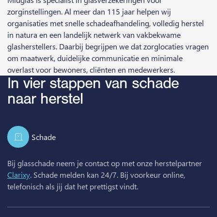
zorginstellingen. Al meer dan 115 jaar helpen wij
organisaties met snelle schadeafhandeling, volledig herstel
in natura en een landelijk netwerk van vakbekwame
glasherstellers. Daarbij begrijpen we dat zorglocaties vragen
om maatwerk, duidelijke communicatie en minimale
overlast voor bewoners, cliënten en medewerkers.
In vier stappen van schade
naar herstel
Schade
Bij glasschade neem je contact op met onze herstelpartner
Clarixy
. Schade melden kan 24/7. Bij voorkeur online,
telefonisch als jij dat het prettigst vindt.