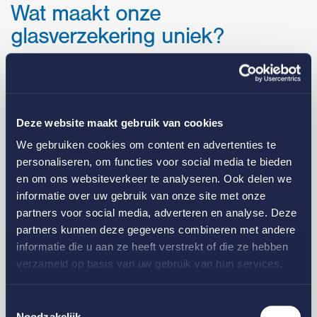
Wat maakt onze
glasverzekering uniek?
24/7 eenvoudig (online) schade melden
Volledige ontzorging: van schademelding tot planning,
afstemming en herstel regelen wij alles
Snelle schadeafhandeling om overlast voor cliënten,
Deze website maakt gebruik van cookies
patiënten, bewoners en zorgmedewerkers te beperken
We gebruiken cookies om content en advertenties te
Volledig herstel in natura, inclusief noodvoorziening
personaliseren, om functies voor social media te bieden
indien nodig
en om ons websiteverkeer te analyseren. Ook delen we
Herstel met aandacht voor privacy, veiligheid en
informatie over uw gebruik van onze site met onze
continuïteit van zorgprocessen
partners voor social media, adverteren en analyse. Deze
Eén vast aanspreekpunt en duidelijke communicatie
partners kunnen deze gegevens combineren met andere
gedurende het hele herstelproces
informatie die u aan ze heeft verstrekt of die ze hebben
Duurzaam glasherstel volgens het GroenGedaan-
verzameld op basis van uw gebruik van hun services.
keurmerk en circulair glas waar mogelijk
Wat verzeker je met onze
Toestemmingsselectie
glasverzekering?
Noodzakelijk