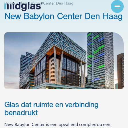
Home
»
New Babylon Center Den Haag
New
Babylon
Center
Den
Haag
Glas dat ruimte en verbinding
benadrukt
New Babylon Center is een opvallend complex op een