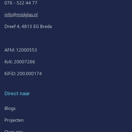
076 - 522 44 77
info@midglas.nl
Dreef 4, 4813 EG Breda
AFM: 12000553
KvK: 20007266
KiFiD: 200.000174
Direct naar
Blogs
Projecten
Over ons