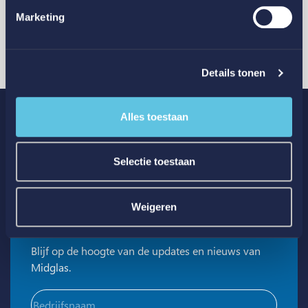
Marketing
Meld je glasschade online
en volg de status
Details tonen
via track & trace
Alles toestaan
Schade melden
Selectie toestaan
Weigeren
Schrijf je in voor glas updates
Blijf op de hoogte van de updates en nieuws van
Midglas.
Bedrijfsnaam
(Vereist)