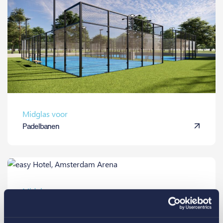
Midglas voor
Padelbanen
Midglas voor
easyHotel Nederland