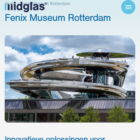
Home
»
Fenix Museum Rotterdam
Fenix
Museum
Rotterdam
Innovatieve oplossingen voor