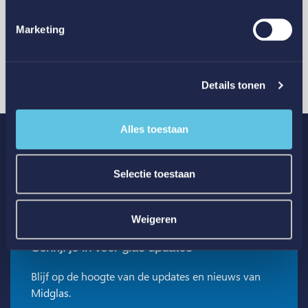
Marketing
Details tonen
Meld je glasschade online
en volg de status
via track & trace
Alles toestaan
Schade melden
Selectie toestaan
Weigeren
Schrijf je in voor glas updates
Blijf op de hoogte van de updates en nieuws van
Midglas.