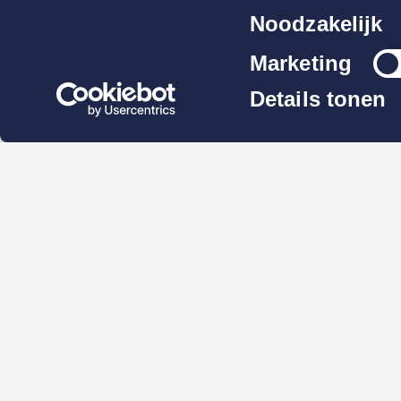
Toestemmingsse
Noodzakelijk
Marketing
Details tonen
Meld je glas
via track & tra
Schade melden