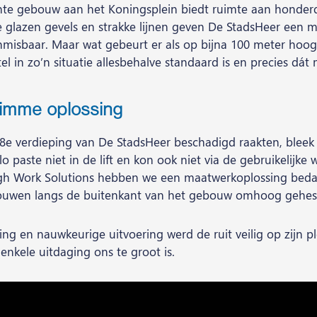
ante gebouw aan het Koningsplein biedt ruimte aan honde
 glazen gevels en strakke lijnen geven De StadsHeer een m
isbaar. Maar wat gebeurt er als op bijna 100 meter hoogte
l in zo’n situatie allesbehalve standaard is en precies dát 
imme oplossing
28e verdieping van De StadsHeer beschadigd raakten, blee
ilo paste niet in de lift en kon ook niet via de gebruikeli
igh Work Solutions hebben we een maatwerkoplossing beda
 touwen langs de buitenkant van het gebouw omhoog gehes
ng en nauwkeurige uitvoering werd de ruit veilig op zijn 
 enkele uitdaging ons te groot is.