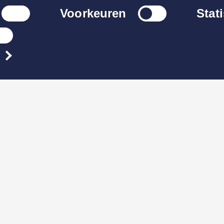
lectie
Voorkeuren
Stat
schade online
en volg de status
ce