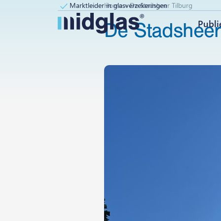
Marktleider in glasverzekeringen
Home
»
De Stadsheer Tilburg
Publi
De
Stadshee