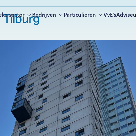
eke sector
Bedrijven
Particulieren
VvE’s
Adviseu
r
Tilburg