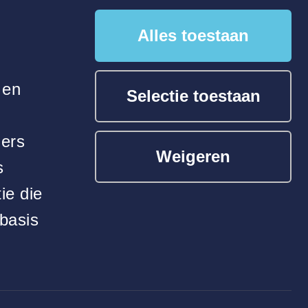
Alles toestaan
 en
Selectie toestaan
ners
Weigeren
s
ie die
Midglas voor
basis
New Babylon Center Den Haag