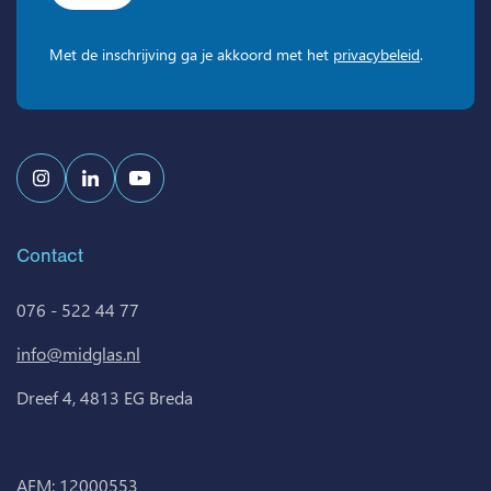
Met de inschrijving ga je akkoord met het
privacybeleid
.
Contact
076 - 522 44 77
info@midglas.nl
Dreef 4, 4813 EG Breda
AFM: 12000553