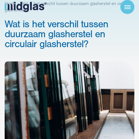
Home
»
Wat is het verschil tussen duurzaam glasherstel en circulair
glasherstel?
Wat
is
het
verschil
tussen
duurzaam
glasherstel
en
circulair
glasherstel?