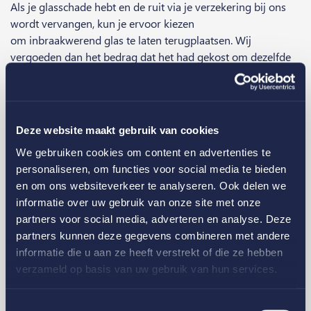
Als je glasschade hebt en de ruit via je verzekering bij ons
wordt vervangen, kun je ervoor kiezen
om inbraakwerend glas te laten terugplaatsen. Wij
vergoeden dan het bedrag dat het had gekost om dezelfde
ruit terug te plaatsen, de meerkosten zijn voor eigen
rekening.
Deze website maakt gebruik van cookies
Gerelateerde artikelen
We gebruiken cookies om content en advertenties te
personaliseren, om functies voor social media te bieden
en om ons websiteverkeer te analyseren. Ook delen we
informatie over uw gebruik van onze site met onze
partners voor social media, adverteren en analyse. Deze
partners kunnen deze gegevens combineren met andere
informatie die u aan ze heeft verstrekt of die ze hebben
verzameld op basis van uw gebruik van hun services.
Toestemmingsselectie