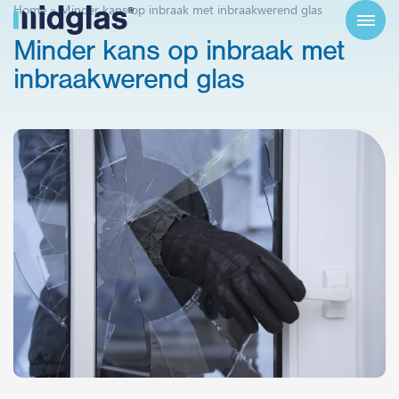
Home
»
Minder kans op inbraak met inbraakwerend glas
Minder
kans
op
inbraak
met
inbraakwerend
glas