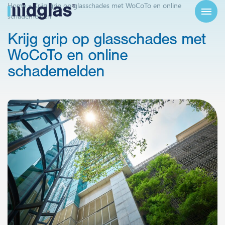
Home
»
Krijg grip op glasschades met WoCoTo en online
schademelden
Krijg
grip
op
glasschades
met
WoCoTo
en
online
schademelden