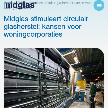
Home
»
Midglas stimuleert circulair glasherstel: kansen voor
woningcorporaties
Midglas
stimuleert
circulair
glasherstel:
kansen
voor
woningcorporaties